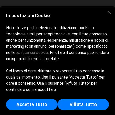
Home
Spiaggia
La Terrazza Cigolini
Contatti
Impostazioni Cookie
Siamo aperti tutti i giorni dalle 9:00 alle 19:00
Noi e terze parti selezionate utilizziamo cookie o
tecnologie simili per scopi tecnici e, con il tuo consenso,
anche per funzionalità, esperienza, misurazione e scopi di
marketing (con annunci personalizzati) come specificato
nella
politica sui cookie
. Rifiutare il consenso può rendere
indisponibili funzioni correlate.
Sei libero di dare, rifiutare o revocare il tuo consenso in
Cookie Policy
qualsiasi momento. Usa il pulsante “Accetta Tutto” per
dare il consenso. Usa il pulsante “Rifiuta Tutto” per
Privacy Policy
continuare senza accettare.
BAGNI BAR EDEN S.R.L. - Sede Legale: VIA FEGINA 7 - 19016
- MONTEROSSO AL MARE (SP) - Capitale Sociale Euro 60.000
Accetta Tutto
Rifiuta Tutto
- Iscritta al registro delle imprese di La Spezia - p.i/c.f:
00808870117 - Numero REA: SP - 75583