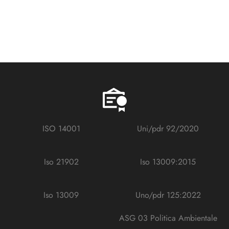
ISO 14001
Uni/pdr 92/2020
Iso 21902
Iso 13009:2015
Iso 13009
Uno/pdr 125:2022
ASG 03 Politica Ambientale